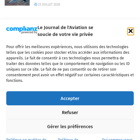
23 JUILLET 2026
Le Journal de l'Aviation se
soucie de votre vie privée
Pour offrir les meilleures expériences, nous utilisons des technologies
Qui sommes-nous ?
Nous contacter
Partenaires
telles que les cookies pour stocker et/ou accéder aux informations des
Mentions légales
CGV
Politique de confidentialité
Cookies
appareils. Le fait de consentir à ces technologies nous permettra de
traiter des données telles que le comportement de navigation ou les ID
uniques sur ce site. Le fait de ne pas consentir ou de retirer son
consentement peut avoir un effet négatif sur certaines caractéristiques et
fonctions.
Copyright © 2025 LE JOURNAL DE L'AVIATION
- tous droits réservés - Le
Journal de l'Aviation, média français de référence couvrant l'actualité de
Accepter
l'industrie aéronautique, l'aviation commerciale, l'aviation d'affaires, les
services MRO et après-vente, le financement et la location d'aéronefs
Refuser
civils, l'aéronautique de défense et l'industrie spatiale. Toute reproduction,
totale ou partielle et sous quelque forme ou support que ce soit, est
interdite sans autorisation écrite spécifique du Journal de l’Aviation.
Gérer les préférences