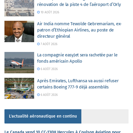
rénovation de la piste 4 de l’aéroport d’Orly
10 AOÛT 2026
Air India nomme Tewolde Gebremariam, ex-
patron d’Ethiopian Airlines, au poste de
directeur général
7 AOÛT 2026
La compagnie easyJet sera rachetée par le
fonds américain Apollo
6 AOÛT 2026
Après Emirates, Lufthansa va aussi refuser
certains Boeing 777-9 déjà assemblés
6 AOÛT 2026
L'actualité aéronautique en continu
Le Canada vend 10 CC-130H Hercules à Coulson Aviation pour