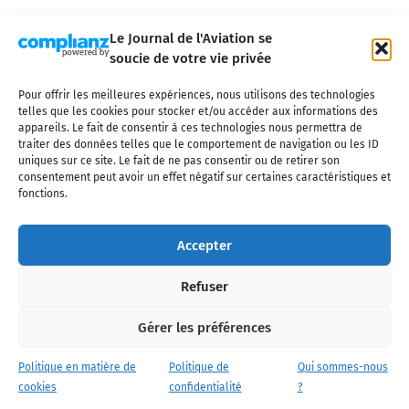
Le Journal de l'Aviation se
soucie de votre vie privée
Pour offrir les meilleures expériences, nous utilisons des technologies
Qui sommes-nous ?
Nous contacter
Partenaires
telles que les cookies pour stocker et/ou accéder aux informations des
Mentions légales
CGV
Politique de confidentialité
Cookies
appareils. Le fait de consentir à ces technologies nous permettra de
traiter des données telles que le comportement de navigation ou les ID
uniques sur ce site. Le fait de ne pas consentir ou de retirer son
consentement peut avoir un effet négatif sur certaines caractéristiques et
fonctions.
Copyright © 2025 LE JOURNAL DE L'AVIATION
- tous droits réservés - Le
Journal de l'Aviation, média français de référence couvrant l'actualité de
Accepter
l'industrie aéronautique, l'aviation commerciale, l'aviation d'affaires, les
services MRO et après-vente, le financement et la location d'aéronefs
Refuser
civils, l'aéronautique de défense et l'industrie spatiale. Toute reproduction,
totale ou partielle et sous quelque forme ou support que ce soit, est
interdite sans autorisation écrite spécifique du Journal de l’Aviation.
Gérer les préférences
Politique en matière de
Politique de
Qui sommes-nous
cookies
confidentialité
?