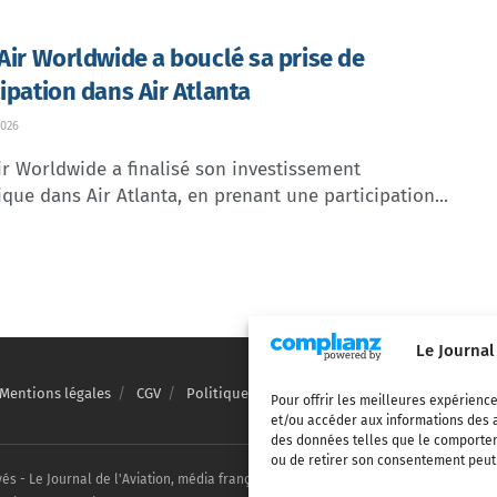
 Air Worldwide a bouclé sa prise de
cipation dans Air Atlanta
026
ir Worldwide a finalisé son investissement
ique dans Air Atlanta, en prenant une participation...
Le Journal
Mentions légales
CGV
Politique de confidentialité
Cookies
Pour offrir les meilleures expérience
et/ou accéder aux informations des a
des données telles que le comporteme
ou de retirer son consentement peut a
vés - Le Journal de l'Aviation, média français de référence couvrant l'actualité de