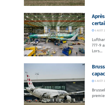
Après
certa
6 AOÛT 2
Lufthan
777-9 a
Lors...
Bruss
capac
6 AOÛT 2
Brussel
premier