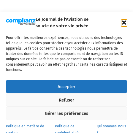
Le Journal de l'Aviation se
soucie de votre vie privée
Pour offrir les meilleures expériences, nous utilisons des technologies
Qui sommes-nous ?
Nous contacter
Partenaires
telles que les cookies pour stocker et/ou accéder aux informations des
Mentions légales
CGV
Politique de confidentialité
Cookies
appareils. Le fait de consentir à ces technologies nous permettra de
traiter des données telles que le comportement de navigation ou les ID
uniques sur ce site. Le fait de ne pas consentir ou de retirer son
consentement peut avoir un effet négatif sur certaines caractéristiques et
fonctions.
Copyright © 2025 LE JOURNAL DE L'AVIATION
- tous droits réservés - Le
Journal de l'Aviation, média français de référence couvrant l'actualité de
Accepter
l'industrie aéronautique, l'aviation commerciale, l'aviation d'affaires, les
services MRO et après-vente, le financement et la location d'aéronefs
Refuser
civils, l'aéronautique de défense et l'industrie spatiale. Toute reproduction,
totale ou partielle et sous quelque forme ou support que ce soit, est
interdite sans autorisation écrite spécifique du Journal de l’Aviation.
Gérer les préférences
Politique en matière de
Politique de
Qui sommes-nous
cookies
confidentialité
?