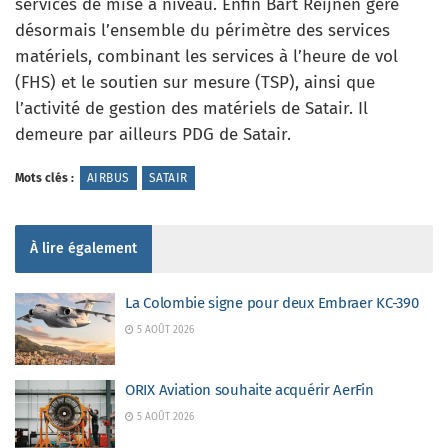
services de mise à niveau. Enfin Bart Reijnen gère
désormais l’ensemble du périmètre des services
matériels, combinant les services à l’heure de vol
(FHS) et le soutien sur mesure (TSP), ainsi que
l’activité de gestion des matériels de Satair. Il
demeure par ailleurs PDG de Satair.
Mots clés :
AIRBUS
SATAIR
À lire également
La Colombie signe pour deux Embraer KC-390
5 AOÛT 2026
ORIX Aviation souhaite acquérir AerFin
5 AOÛT 2026