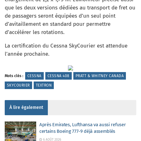
que les deux versions dédiées au transport de fret ou
de passagers seront équipées d’un seul point
d’avitaillement en standard pour permettre
d’accélérer les rotations.
La certification du Cessna SkyCourier est attendue
l’année prochaine.
Mots clés :
CESSNA
CESSNA 408
PRATT & WHITNEY CANADA
SKYCOURIER
TEXTRON
À lire également
Après Emirates, Lufthansa va aussi refuser
certains Boeing 777-9 déjà assemblés
6 AOÛT 2026