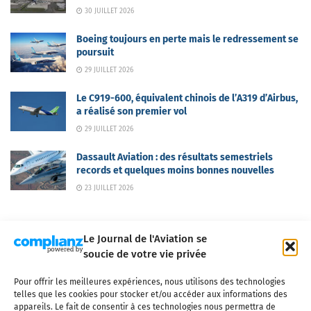
30 JUILLET 2026
Boeing toujours en perte mais le redressement se
poursuit
29 JUILLET 2026
Le C919-600, équivalent chinois de l’A319 d’Airbus,
a réalisé son premier vol
29 JUILLET 2026
Dassault Aviation : des résultats semestriels
records et quelques moins bonnes nouvelles
23 JUILLET 2026
Le Journal de l'Aviation se
soucie de votre vie privée
Pour offrir les meilleures expériences, nous utilisons des technologies
Qui sommes-nous ?
Nous contacter
Partenaires
telles que les cookies pour stocker et/ou accéder aux informations des
Mentions légales
CGV
Politique de confidentialité
Cookies
appareils. Le fait de consentir à ces technologies nous permettra de