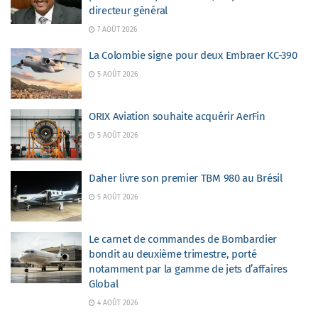
directeur général
7 AOÛT 2026
La Colombie signe pour deux Embraer KC-390
5 AOÛT 2026
ORIX Aviation souhaite acquérir AerFin
5 AOÛT 2026
Daher livre son premier TBM 980 au Brésil
5 AOÛT 2026
Le carnet de commandes de Bombardier
bondit au deuxième trimestre, porté
notamment par la gamme de jets d’affaires
Global
4 AOÛT 2026