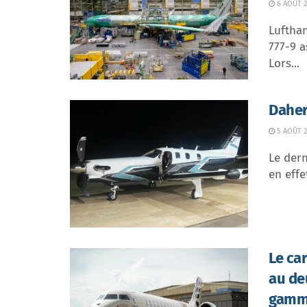
6 AOÛT 2
Lufthan
777-9 a
Lors...
Daher
5 AOÛT 2
Le dern
en effe
Le ca
au de
gamme