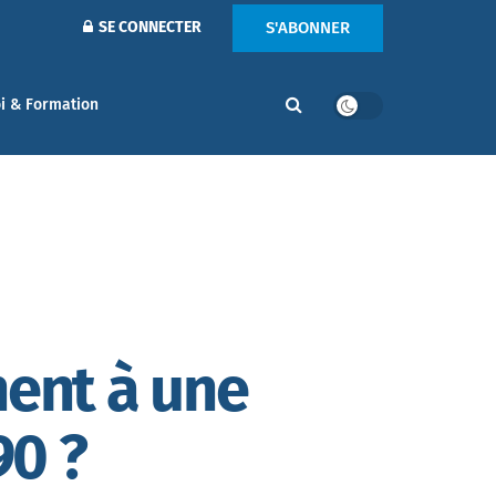
S'ABONNER
SE CONNECTER
i & Formation
ment à une
90 ?