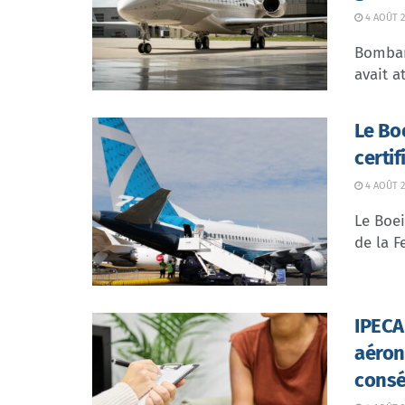
4 AOÛT 2
Bombar
avait at
Le Bo
certi
4 AOÛT 2
Le Boei
de la F
IPECA 
aéron
consé