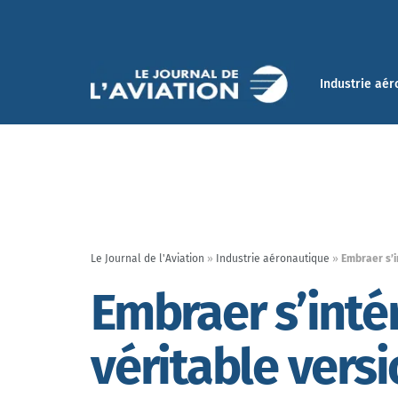
Industrie aér
Le Journal de l'Aviation
»
Industrie aéronautique
»
Embraer s’i
Embraer s’inté
véritable versi