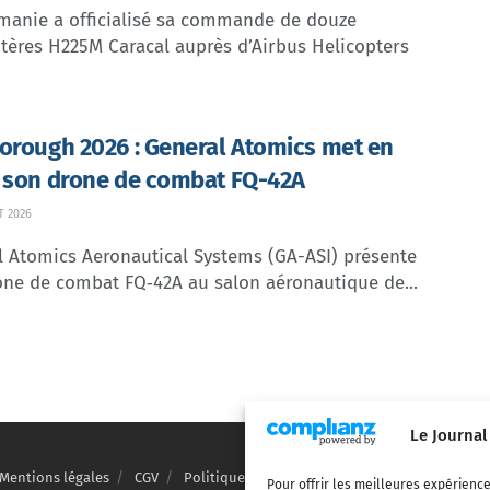
manie a officialisé sa commande de douze
tères H225M Caracal auprès d’Airbus Helicopters
orough 2026 : General Atomics met en
 son drone de combat FQ-42A
T 2026
l Atomics Aeronautical Systems (GA-ASI) présente
one de combat FQ‑42A au salon aéronautique de...
Le Journal
Mentions légales
CGV
Politique de confidentialité
Cookies
Pour offrir les meilleures expérience