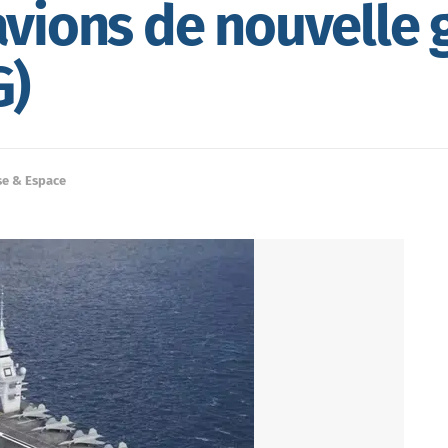
avions de nouvelle 
G)
se & Espace