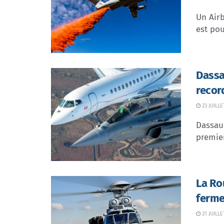
Un Airb
est pou
Dassa
recor
23 JUILLE
Dassaul
premier
La Ro
ferme
21 JUILLE