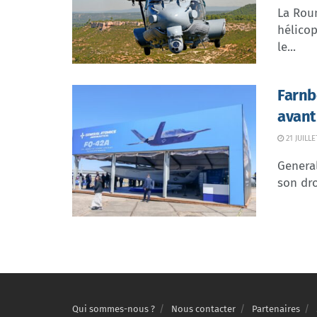
La Rou
hélicop
le...
Farnb
avant
21 JUILLE
Genera
son dr
Qui sommes-nous ?
Nous contacter
Partenaires