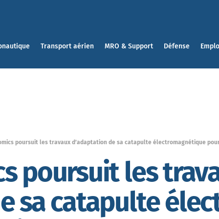
onautique
Transport aérien
MRO & Support
Défense
Emplo
mics poursuit les travaux d’adaptation de sa catapulte électromagnétique pour
s poursuit les trav
e sa catapulte éle