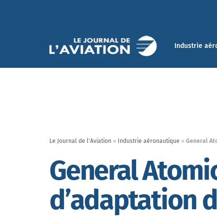
Industrie aér
Le Journal de l'Aviation
»
Industrie aéronautique
»
General Ato
General Atomic
d’adaptation d