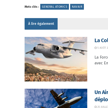
Mots clés :
GENERAL ATOMICS
NAVAIR
À lire également
La Co
5 AOÛT 2
La Forc
avec Em
Un Ai
déplo
25 JUILLE