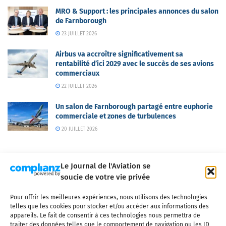
MRO & Support : les principales annonces du salon
de Farnborough
23 JUILLET 2026
Airbus va accroître significativement sa
rentabilité d’ici 2029 avec le succès de ses avions
commerciaux
22 JUILLET 2026
Un salon de Farnborough partagé entre euphorie
commerciale et zones de turbulences
20 JUILLET 2026
Le Journal de l'Aviation se
soucie de votre vie privée
Pour offrir les meilleures expériences, nous utilisons des technologies
Qui sommes-nous ?
Nous contacter
Partenaires
telles que les cookies pour stocker et/ou accéder aux informations des
Mentions légales
CGV
Politique de confidentialité
Cookies
appareils. Le fait de consentir à ces technologies nous permettra de
traiter des données telles que le comportement de navigation ou les ID