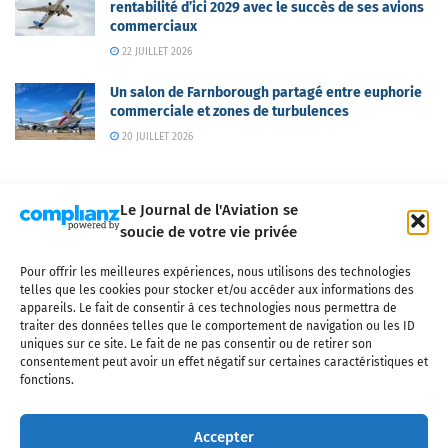
rentabilité d’ici 2029 avec le succès de ses avions
commerciaux
22 JUILLET 2026
Un salon de Farnborough partagé entre euphorie
commerciale et zones de turbulences
20 JUILLET 2026
Le Journal de l'Aviation se
soucie de votre vie privée
Pour offrir les meilleures expériences, nous utilisons des technologies
Qui sommes-nous ?
Nous contacter
Partenaires
telles que les cookies pour stocker et/ou accéder aux informations des
Mentions légales
CGV
Politique de confidentialité
Cookies
appareils. Le fait de consentir à ces technologies nous permettra de
traiter des données telles que le comportement de navigation ou les ID
uniques sur ce site. Le fait de ne pas consentir ou de retirer son
consentement peut avoir un effet négatif sur certaines caractéristiques et
fonctions.
Copyright © 2025 LE JOURNAL DE L'AVIATION
- tous droits réservés - Le
Journal de l'Aviation, média français de référence couvrant l'actualité de
Accepter
l'industrie aéronautique, l'aviation commerciale, l'aviation d'affaires, les