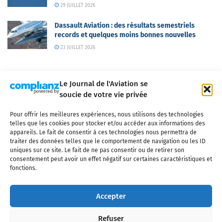
29 JUILLET 2026
Dassault Aviation : des résultats semestriels
records et quelques moins bonnes nouvelles
23 JUILLET 2026
Le Journal de l'Aviation se
soucie de votre vie privée
Pour offrir les meilleures expériences, nous utilisons des technologies
Qui sommes-nous ?
Nous contacter
Partenaires
telles que les cookies pour stocker et/ou accéder aux informations des
Mentions légales
CGV
Politique de confidentialité
Cookies
appareils. Le fait de consentir à ces technologies nous permettra de
traiter des données telles que le comportement de navigation ou les ID
uniques sur ce site. Le fait de ne pas consentir ou de retirer son
consentement peut avoir un effet négatif sur certaines caractéristiques et
fonctions.
Copyright © 2025 LE JOURNAL DE L'AVIATION
- tous droits réservés - Le
Journal de l'Aviation, média français de référence couvrant l'actualité de
Accepter
l'industrie aéronautique, l'aviation commerciale, l'aviation d'affaires, les
services MRO et après-vente, le financement et la location d'aéronefs
Refuser
civils, l'aéronautique de défense et l'industrie spatiale. Toute reproduction,