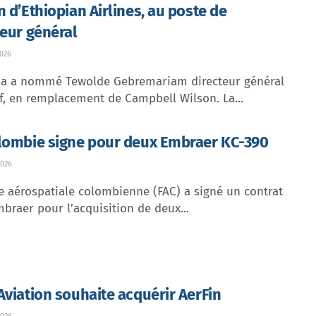
n d’Ethiopian Airlines, au poste de
teur général
026
dia a nommé Tewolde Gebremariam directeur général
f, en remplacement de Campbell Wilson. La...
lombie signe pour deux Embraer KC-390
026
e aérospatiale colombienne (FAC) a signé un contrat
braer pour l’acquisition de deux...
Aviation souhaite acquérir AerFin