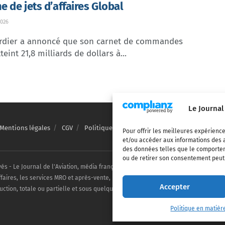
 de jets d’affaires Global
026
dier a annoncé que son carnet de commandes
teint 21,8 milliards de dollars à...
Le Journal
Mentions légales
CGV
Politique de confidentialité
Cookies
Pour offrir les meilleures expérience
et/ou accéder aux informations des a
des données telles que le comporteme
ou de retirer son consentement peut a
vés - Le Journal de l'Aviation, média français de référence couvrant l'actualité de
ffaires, les services MRO et après-vente, le financement et la location d'aéronefs c
Accepter
uction, totale ou partielle et sous quelque forme ou support que ce soit, est inter
Politique en matièr