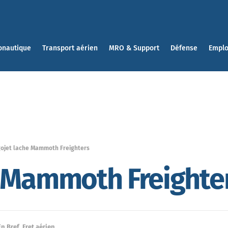
onautique
Transport aérien
MRO & Support
Défense
Emplo
ojet lache Mammoth Freighters
e Mammoth Freighte
En Bref
,
Fret aérien