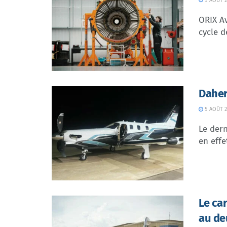
5 AOÛT 2
ORIX Av
cycle d
Daher
5 AOÛT 2
Le dern
en effe
Le ca
au de