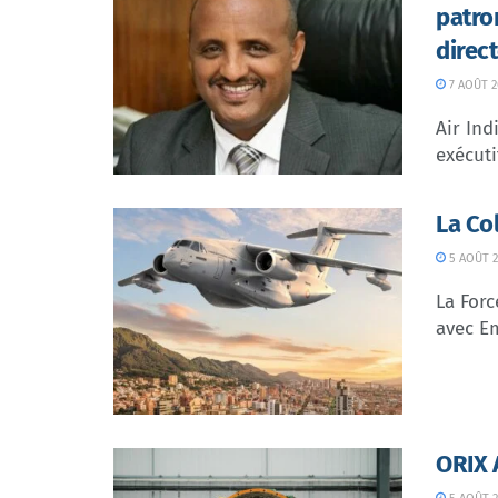
patro
direc
7 AOÛT 2
Air In
exécuti
La Co
5 AOÛT 2
La Forc
avec Em
ORIX 