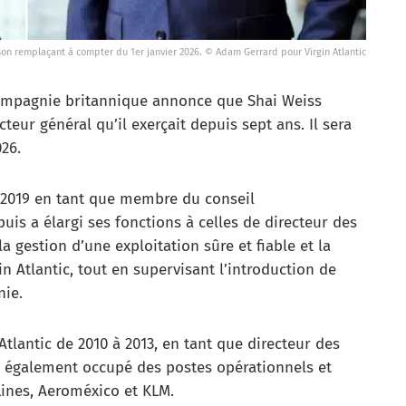
, son remplaçant à compter du 1er janvier 2026. © Adam Gerrard pour Virgin Atlantic
 compagnie britannique annonce que Shai Weiss
teur général qu’il exerçait depuis sept ans. Il sera
26.
n 2019 en tant que membre du conseil
puis a élargi ses fonctions à celles de directeur des
la gestion d’une exploitation sûre et fiable et la
n Atlantic, tout en supervisant l’introduction de
nie.
 Atlantic de 2010 à 2013, en tant que directeur des
l a également occupé des postes opérationnels et
ines, Aeroméxico et KLM.