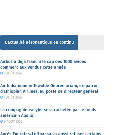
L'actualité aéronautique en continu
Airbus a déjà franchi le cap des 1000 avions
commerciaux vendus cette année
7 AOÛT 2026
Air India nomme Tewolde Gebremariam, ex-patron
d’Ethiopian Airlines, au poste de directeur général
7 AOÛT 2026
La compagnie easyJet sera rachetée par le fonds
américain Apollo
6 AOÛT 2026
Après Emirates, Lufthansa va aussi refuser certains