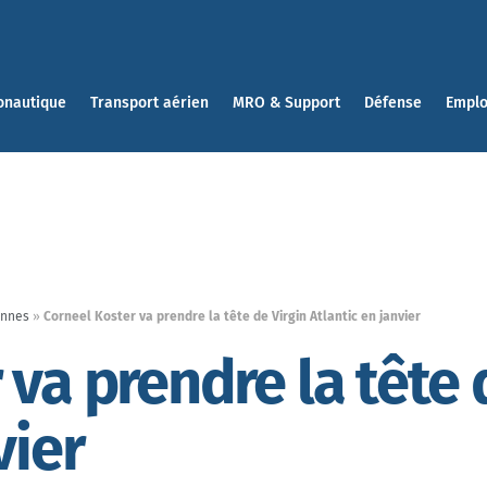
onautique
Transport aérien
MRO & Support
Défense
Emplo
ennes
»
Corneel Koster va prendre la tête de Virgin Atlantic en janvier
va prendre la tête 
vier