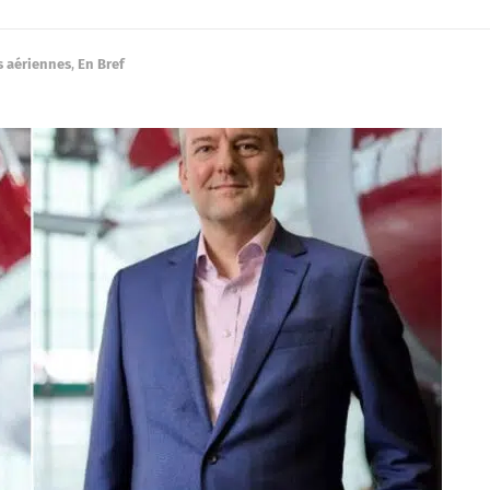
 aériennes
,
En Bref