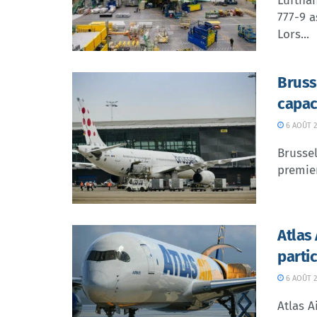
Lufthan
777-9 a
Lors...
Bruss
capac
6 AOÛT 2
Brussel
premier
Atlas
parti
6 AOÛT 2
Atlas A