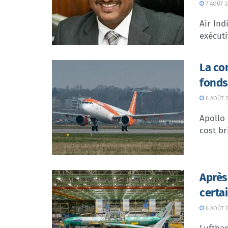
7 AOÛT 2
Air In
exécuti
La co
fonds
6 AOÛT 2
Apollo
cost br
Après
certa
6 AOÛT 2