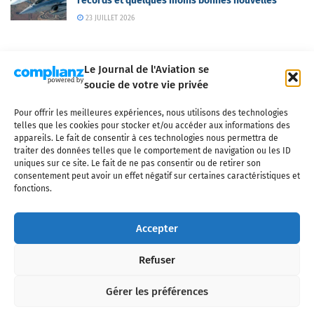
records et quelques moins bonnes nouvelles
23 JUILLET 2026
Le Journal de l'Aviation se
soucie de votre vie privée
Pour offrir les meilleures expériences, nous utilisons des technologies
Qui sommes-nous ?
Nous contacter
Partenaires
telles que les cookies pour stocker et/ou accéder aux informations des
Mentions légales
CGV
Politique de confidentialité
Cookies
appareils. Le fait de consentir à ces technologies nous permettra de
traiter des données telles que le comportement de navigation ou les ID
uniques sur ce site. Le fait de ne pas consentir ou de retirer son
consentement peut avoir un effet négatif sur certaines caractéristiques et
fonctions.
Copyright © 2025 LE JOURNAL DE L'AVIATION
- tous droits réservés - Le
Journal de l'Aviation, média français de référence couvrant l'actualité de
Accepter
l'industrie aéronautique, l'aviation commerciale, l'aviation d'affaires, les
services MRO et après-vente, le financement et la location d'aéronefs
Refuser
civils, l'aéronautique de défense et l'industrie spatiale. Toute reproduction,
totale ou partielle et sous quelque forme ou support que ce soit, est
interdite sans autorisation écrite spécifique du Journal de l’Aviation.
Gérer les préférences