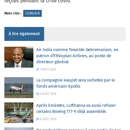
reçues pendant la crise covid.
Mots clés :
CORSAIR
À lire également
Air India nomme Tewolde Gebremariam, ex-
patron d’Ethiopian Airlines, au poste de
directeur général
7 AOÛT 2026
La compagnie easyJet sera rachetée par le
fonds américain Apollo
6 AOÛT 2026
Après Emirates, Lufthansa va aussi refuser
certains Boeing 777-9 déjà assemblés
6 AOÛT 2026