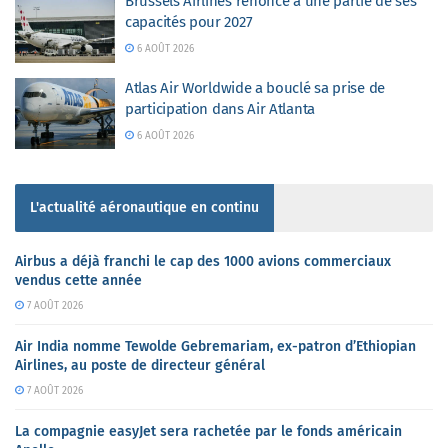
Brussels Airlines renonce à une partie de ses
capacités pour 2027
6 AOÛT 2026
Atlas Air Worldwide a bouclé sa prise de
participation dans Air Atlanta
6 AOÛT 2026
L'actualité aéronautique en continu
Airbus a déjà franchi le cap des 1000 avions commerciaux
vendus cette année
7 AOÛT 2026
Air India nomme Tewolde Gebremariam, ex-patron d’Ethiopian
Airlines, au poste de directeur général
7 AOÛT 2026
La compagnie easyJet sera rachetée par le fonds américain