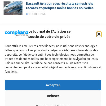
Dassault Aviation : des résultats semestriels
records et quelques moins bonnes nouvelles
23 JUILLET 2026
Le Journal de l'Aviation se
soucie de votre vie privée
Pour offrir les meilleures expériences, nous utilisons des technologies
Qui sommes-nous ?
Nous contacter
Partenaires
telles que les cookies pour stocker et/ou accéder aux informations des
Mentions légales
CGV
Politique de confidentialité
Cookies
appareils. Le fait de consentir à ces technologies nous permettra de
traiter des données telles que le comportement de navigation ou les ID
uniques sur ce site. Le fait de ne pas consentir ou de retirer son
consentement peut avoir un effet négatif sur certaines caractéristiques et
fonctions.
Copyright © 2025 LE JOURNAL DE L'AVIATION
- tous droits réservés - Le
Journal de l'Aviation, média français de référence couvrant l'actualité de
Accepter
l'industrie aéronautique, l'aviation commerciale, l'aviation d'affaires, les
services MRO et après-vente, le financement et la location d'aéronefs
Refuser
civils, l'aéronautique de défense et l'industrie spatiale. Toute reproduction,
totale ou partielle et sous quelque forme ou support que ce soit, est
interdite sans autorisation écrite spécifique du Journal de l’Aviation.