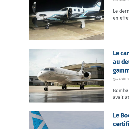
Le dern
en effe
Le ca
au de
gamme
4 AOÛT 2
Bombar
avait at
Le Bo
certi