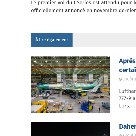
Le premier vol du CSeries est attendu pour l
officiellement annoncé en novembre dernier
À lire également
Après
certa
6 AOÛT 2
Lufthan
777-9 a
Lors...
Daher
5 AOÛT 2