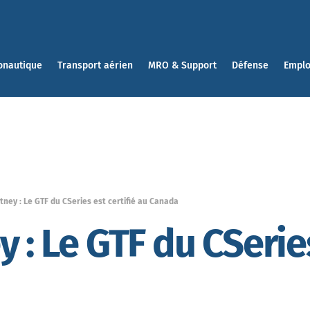
onautique
Transport aérien
MRO & Support
Défense
Emplo
tney : Le GTF du CSeries est certifié au Canada
 : Le GTF du CSeries