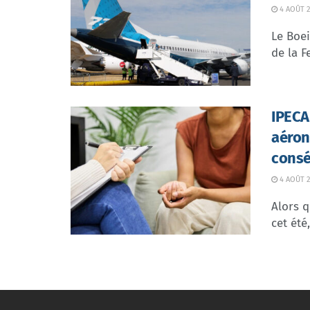
4 AOÛT 2
Le Boei
de la F
IPECA 
aéron
consé
4 AOÛT 2
Alors q
cet été