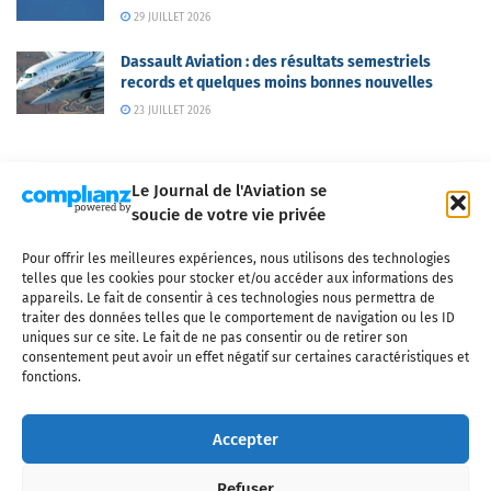
29 JUILLET 2026
Dassault Aviation : des résultats semestriels
records et quelques moins bonnes nouvelles
23 JUILLET 2026
Le Journal de l'Aviation se
soucie de votre vie privée
Pour offrir les meilleures expériences, nous utilisons des technologies
Qui sommes-nous ?
Nous contacter
Partenaires
telles que les cookies pour stocker et/ou accéder aux informations des
Mentions légales
CGV
Politique de confidentialité
Cookies
appareils. Le fait de consentir à ces technologies nous permettra de
traiter des données telles que le comportement de navigation ou les ID
uniques sur ce site. Le fait de ne pas consentir ou de retirer son
consentement peut avoir un effet négatif sur certaines caractéristiques et
fonctions.
Copyright © 2025 LE JOURNAL DE L'AVIATION
- tous droits réservés - Le
Journal de l'Aviation, média français de référence couvrant l'actualité de
Accepter
l'industrie aéronautique, l'aviation commerciale, l'aviation d'affaires, les
services MRO et après-vente, le financement et la location d'aéronefs
Refuser