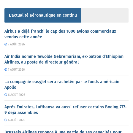
L'actualité aéronautique en continu
Airbus a déjà franchi le cap des 1000 avions commerciaux
vendus cette année
7 AOÛT 2026
Air India nomme Tewolde Gebremariam, ex-patron d’Ethiopian
Airlines, au poste de directeur général
7 AOÛT 2026
La compagnie easyJet sera rachetée par le fonds américain
Apollo
6 AOÛT 2026
Après Emirates, Lufthansa va aussi refuser certains Boeing 777-
9 déjà assemblés
6 AOÛT 2026
Brussels Airlines renonce à une partie de ses capacités pour