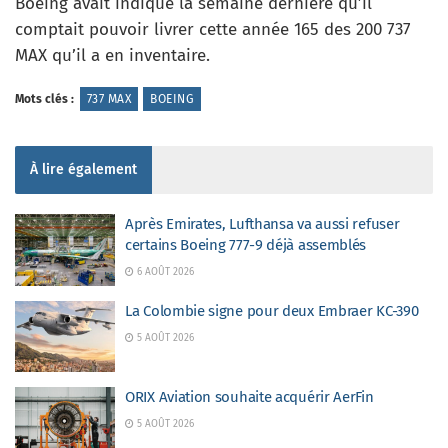
Boeing avait indiqué la semaine dernière qu’il
comptait pouvoir livrer cette année 165 des 200 737
MAX qu’il a en inventaire.
Mots clés :
737 MAX
BOEING
À lire également
Après Emirates, Lufthansa va aussi refuser
certains Boeing 777-9 déjà assemblés
6 AOÛT 2026
La Colombie signe pour deux Embraer KC-390
5 AOÛT 2026
ORIX Aviation souhaite acquérir AerFin
5 AOÛT 2026