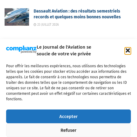
Dassault Aviation : des résultats semestriels
records et quelques moins bonnes nouvelles
23 JUILLET 2026
Le Journal de l'Aviation se
soucie de votre vie privée
Pour offrir les meilleures expériences, nous utilisons des technologies
Qui sommes-nous ?
Nous contacter
Partenaires
telles que les cookies pour stocker et/ou accéder aux informations des
Mentions légales
CGV
Politique de confidentialité
Cookies
appareils. Le fait de consentir à ces technologies nous permettra de
traiter des données telles que le comportement de navigation ou les ID
uniques sur ce site. Le fait de ne pas consentir ou de retirer son
consentement peut avoir un effet négatif sur certaines caractéristiques et
fonctions.
Copyright © 2025 LE JOURNAL DE L'AVIATION
- tous droits réservés - Le
Journal de l'Aviation, média français de référence couvrant l'actualité de
Accepter
l'industrie aéronautique, l'aviation commerciale, l'aviation d'affaires, les
services MRO et après-vente, le financement et la location d'aéronefs
Refuser
civils, l'aéronautique de défense et l'industrie spatiale. Toute reproduction,