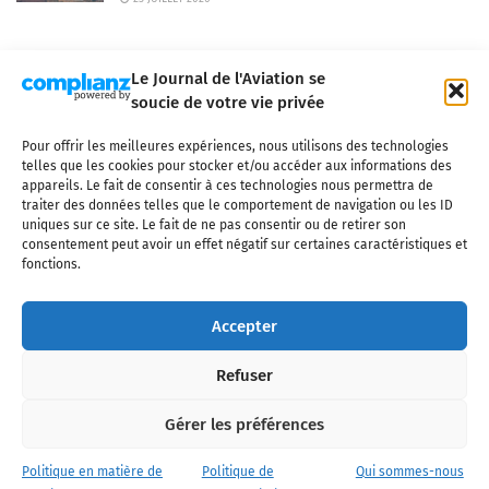
Le Journal de l'Aviation se
soucie de votre vie privée
Pour offrir les meilleures expériences, nous utilisons des technologies
Qui sommes-nous ?
Nous contacter
Partenaires
telles que les cookies pour stocker et/ou accéder aux informations des
Mentions légales
CGV
Politique de confidentialité
Cookies
appareils. Le fait de consentir à ces technologies nous permettra de
traiter des données telles que le comportement de navigation ou les ID
uniques sur ce site. Le fait de ne pas consentir ou de retirer son
consentement peut avoir un effet négatif sur certaines caractéristiques et
fonctions.
Copyright © 2025 LE JOURNAL DE L'AVIATION
- tous droits réservés - Le
Journal de l'Aviation, média français de référence couvrant l'actualité de
Accepter
l'industrie aéronautique, l'aviation commerciale, l'aviation d'affaires, les
services MRO et après-vente, le financement et la location d'aéronefs
Refuser
civils, l'aéronautique de défense et l'industrie spatiale. Toute reproduction,
totale ou partielle et sous quelque forme ou support que ce soit, est
interdite sans autorisation écrite spécifique du Journal de l’Aviation.
Gérer les préférences
Politique en matière de
Politique de
Qui sommes-nous