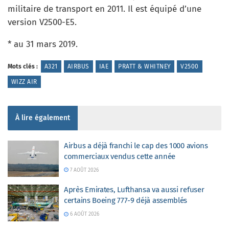
militaire de transport en 2011. Il est équipé d’une
version V2500-E5.
* au 31 mars 2019.
Mots clés :
A321
AIRBUS
IAE
PRATT & WHITNEY
V2500
WIZZ AIR
À lire également
Airbus a déjà franchi le cap des 1000 avions
commerciaux vendus cette année
7 AOÛT 2026
Après Emirates, Lufthansa va aussi refuser
certains Boeing 777-9 déjà assemblés
6 AOÛT 2026