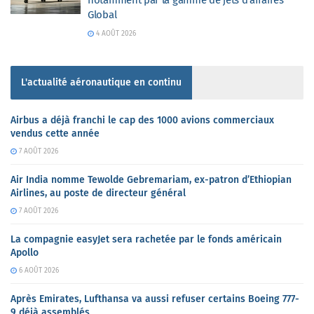
notamment par la gamme de jets d’affaires
Global
4 AOÛT 2026
L'actualité aéronautique en continu
Airbus a déjà franchi le cap des 1000 avions commerciaux
vendus cette année
7 AOÛT 2026
Air India nomme Tewolde Gebremariam, ex-patron d’Ethiopian
Airlines, au poste de directeur général
7 AOÛT 2026
La compagnie easyJet sera rachetée par le fonds américain
Apollo
6 AOÛT 2026
Après Emirates, Lufthansa va aussi refuser certains Boeing 777-
9 déjà assemblés