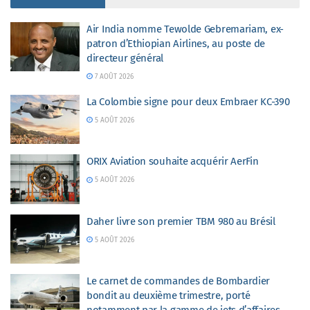
Air India nomme Tewolde Gebremariam, ex-
patron d’Ethiopian Airlines, au poste de
directeur général
7 AOÛT 2026
La Colombie signe pour deux Embraer KC-390
5 AOÛT 2026
ORIX Aviation souhaite acquérir AerFin
5 AOÛT 2026
Daher livre son premier TBM 980 au Brésil
5 AOÛT 2026
Le carnet de commandes de Bombardier
bondit au deuxième trimestre, porté