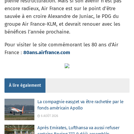
pleine restructuration. Mais si son avenir n’est pas
encore radieux, Air France est sur le point d’être
sauvée à en croire Alexandre de Juniac, le PDG du
groupe Air France-KLM, et devrait renouer avec les
bénéfices l’année prochaine.
Pour visiter le site commémorant les 80 ans d’Air
France :
80ans.airfrance.com
À lire également
La compagnie easyJet va être rachetée par le
fonds américain Apollo
6 AOÛT 2026
Après Emirates, Lufthansa va aussi refuser
certains Boeing 777-9 déjà assemblés