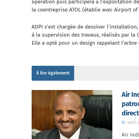
opération puis participera à l’exploitation d
la coentreprise ATOL (établie avec Airport of
ADPI s’est chargée de dessiner l’installation,
à la supervision des travaux, réalisés par l
Elle a opté pour un design rappelant l’arbre
À lire également
Air I
patro
direc
7 AOÛT 2
Air In