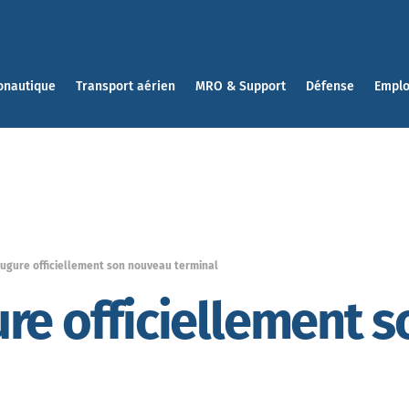
onautique
Transport aérien
MRO & Support
Défense
Emplo
augure officiellement son nouveau terminal
re officiellement 