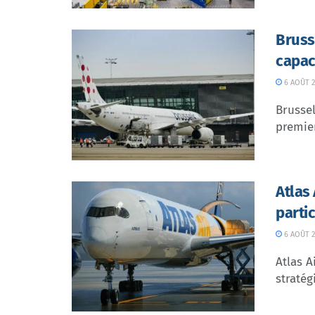
Bruss
capac
6 AOÛT 2
Brussel
premier
Atlas
parti
6 AOÛT 2
Atlas A
stratég