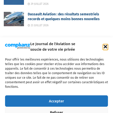
29 JUILLET 2026
Dassault Aviation : des résultats semestriels
records et quelques moins bonnes nouvelles
23 JUILLET 2026
Le Journal de l'Aviation se
soucie de votre vie privée
Pour offrir les meilleures expériences, nous utilisons des technologies
Qui sommes-nous ?
Nous contacter
Partenaires
telles que les cookies pour stocker et/ou accéder aux informations des
Mentions légales
CGV
Politique de confidentialité
Cookies
appareils. Le fait de consentir à ces technologies nous permettra de
traiter des données telles que le comportement de navigation ou les ID
uniques sur ce site. Le fait de ne pas consentir ou de retirer son
consentement peut avoir un effet négatif sur certaines caractéristiques et
fonctions.
Copyright © 2025 LE JOURNAL DE L'AVIATION
- tous droits réservés - Le
Journal de l'Aviation, média français de référence couvrant l'actualité de
Accepter
l'industrie aéronautique, l'aviation commerciale, l'aviation d'affaires, les
services MRO et après-vente, le financement et la location d'aéronefs
Refuser