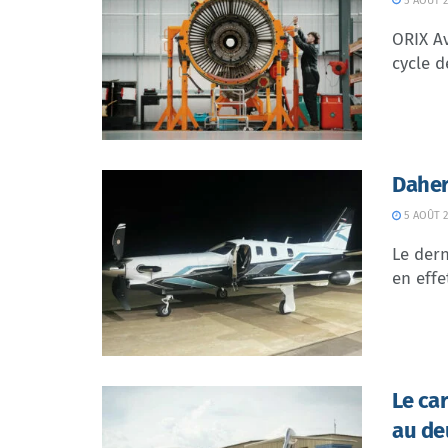
5 AOÛT 2
ORIX Av
cycle d
Daher
5 AOÛT 2
Le dern
en effe
Le ca
au de