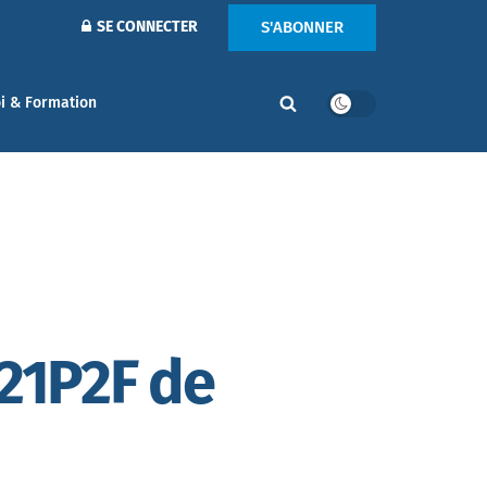
S'ABONNER
SE CONNECTER
i & Formation
321P2F de