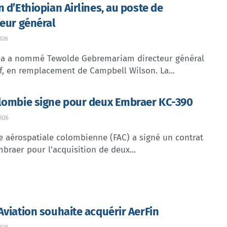
n d’Ethiopian Airlines, au poste de
teur général
026
dia a nommé Tewolde Gebremariam directeur général
f, en remplacement de Campbell Wilson. La...
lombie signe pour deux Embraer KC-390
026
e aérospatiale colombienne (FAC) a signé un contrat
braer pour l’acquisition de deux...
Aviation souhaite acquérir AerFin