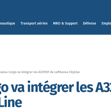
onautique
Transport aérien
MRO & Support
Défense
Emplo
hansa Cargo va intégrer les A321P2F de Lufthansa CityLine
o va intégrer les A
Line