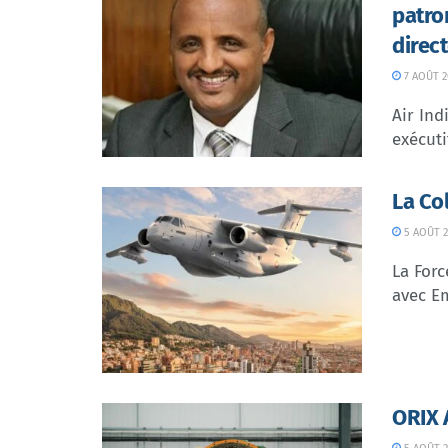
patro
direc
7 AOÛT 2
Air In
exécuti
La Co
5 AOÛT 2
La Forc
avec Em
ORIX 