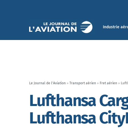
Industrie aér
Le Journal de l'Aviation
»
Transport aérien
»
Fret aérien
»
Luft
Lufthansa Carg
Lufthansa City