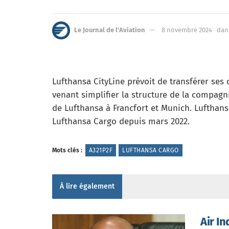
Le Journal de l'Aviation
8 novembre 2024
dan
Lufthansa CityLine prévoit de transférer ses
venant simplifier la structure de la compag
de Lufthansa à Francfort et Munich. Lufthans
Lufthansa Cargo depuis mars 2022.
Mots clés :
A321P2F
LUFTHANSA CARGO
À lire également
Air I