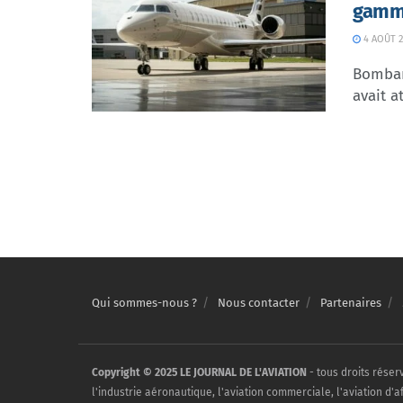
gamme
4 AOÛT 2
Bombar
avait at
Qui sommes-nous ?
Nous contacter
Partenaires
Copyright © 2025 LE JOURNAL DE L'AVIATION
- tous droits réser
l'industrie aéronautique, l'aviation commerciale, l'aviation d'a