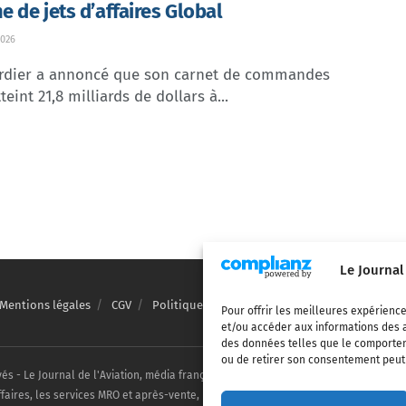
 de jets d’affaires Global
026
dier a annoncé que son carnet de commandes
teint 21,8 milliards de dollars à...
Le Journal
Mentions légales
CGV
Politique de confidentialité
Cookies
Pour offrir les meilleures expérience
et/ou accéder aux informations des a
des données telles que le comporteme
ou de retirer son consentement peut a
vés - Le Journal de l'Aviation, média français de référence couvrant l'actualité de
ffaires, les services MRO et après-vente, le financement et la location d'aéronefs c