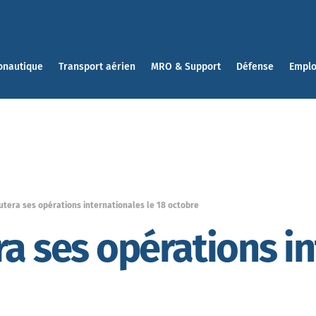
onautique
Transport aérien
MRO & Support
Défense
Emplo
utera ses opérations internationales le 18 octobre
ra ses opérations i