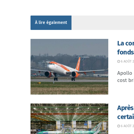
À lire également
La co
fonds
6 AOÛT 2
Apollo
cost br
Après
certa
6 AOÛT 2