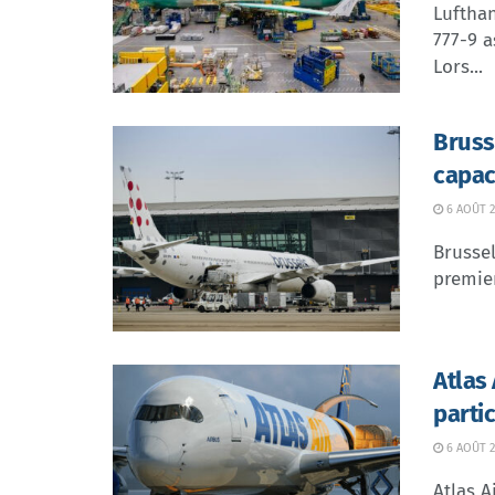
Lufthan
777-9 a
Lors...
Bruss
capac
6 AOÛT 2
Brussel
premier
Atlas
parti
6 AOÛT 2
Atlas A