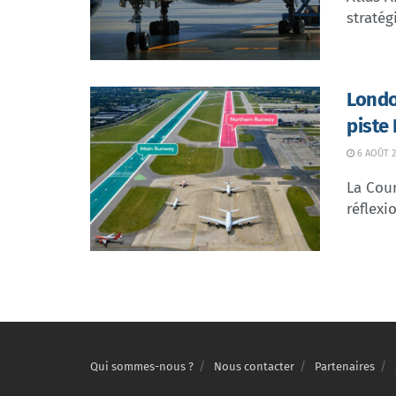
stratég
Londo
piste
6 AOÛT 2
La Cour
réflexio
Qui sommes-nous ?
Nous contacter
Partenaires