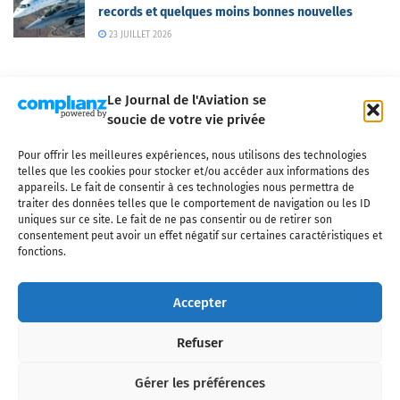
records et quelques moins bonnes nouvelles
23 JUILLET 2026
Le Journal de l'Aviation se
soucie de votre vie privée
Pour offrir les meilleures expériences, nous utilisons des technologies
Qui sommes-nous ?
Nous contacter
Partenaires
telles que les cookies pour stocker et/ou accéder aux informations des
Mentions légales
CGV
Politique de confidentialité
Cookies
appareils. Le fait de consentir à ces technologies nous permettra de
traiter des données telles que le comportement de navigation ou les ID
uniques sur ce site. Le fait de ne pas consentir ou de retirer son
consentement peut avoir un effet négatif sur certaines caractéristiques et
fonctions.
Copyright © 2025 LE JOURNAL DE L'AVIATION
- tous droits réservés - Le
Journal de l'Aviation, média français de référence couvrant l'actualité de
Accepter
l'industrie aéronautique, l'aviation commerciale, l'aviation d'affaires, les
services MRO et après-vente, le financement et la location d'aéronefs
Refuser
civils, l'aéronautique de défense et l'industrie spatiale. Toute reproduction,
totale ou partielle et sous quelque forme ou support que ce soit, est
interdite sans autorisation écrite spécifique du Journal de l’Aviation.
Gérer les préférences