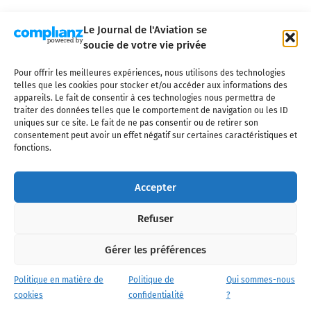
Le Journal de l'Aviation se
soucie de votre vie privée
Pour offrir les meilleures expériences, nous utilisons des technologies
Qui sommes-nous ?
Nous contacter
Partenaires
telles que les cookies pour stocker et/ou accéder aux informations des
Mentions légales
CGV
Politique de confidentialité
Cookies
appareils. Le fait de consentir à ces technologies nous permettra de
traiter des données telles que le comportement de navigation ou les ID
uniques sur ce site. Le fait de ne pas consentir ou de retirer son
consentement peut avoir un effet négatif sur certaines caractéristiques et
fonctions.
Copyright © 2025 LE JOURNAL DE L'AVIATION
- tous droits réservés - Le
Journal de l'Aviation, média français de référence couvrant l'actualité de
Accepter
l'industrie aéronautique, l'aviation commerciale, l'aviation d'affaires, les
services MRO et après-vente, le financement et la location d'aéronefs
Refuser
civils, l'aéronautique de défense et l'industrie spatiale. Toute reproduction,
totale ou partielle et sous quelque forme ou support que ce soit, est
interdite sans autorisation écrite spécifique du Journal de l’Aviation.
Gérer les préférences
Politique en matière de
Politique de
Qui sommes-nous
cookies
confidentialité
?