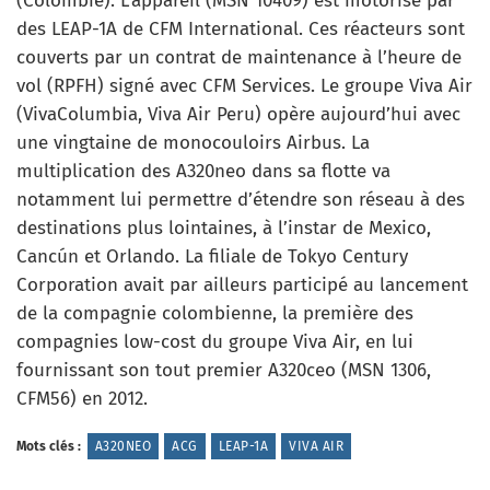
(Colombie). L’appareil (MSN 10409) est motorisé par
des LEAP-1A de CFM International. Ces réacteurs sont
couverts par un contrat de maintenance à l’heure de
vol (RPFH) signé avec CFM Services. Le groupe Viva Air
(VivaColumbia, Viva Air Peru) opère aujourd’hui avec
une vingtaine de monocouloirs Airbus. La
multiplication des A320neo dans sa flotte va
notamment lui permettre d’étendre son réseau à des
destinations plus lointaines, à l’instar de Mexico,
Cancún et Orlando. La filiale de Tokyo Century
Corporation avait par ailleurs participé au lancement
de la compagnie colombienne, la première des
compagnies low-cost du groupe Viva Air, en lui
fournissant son tout premier A320ceo (MSN 1306,
CFM56) en 2012.
Mots clés :
A320NEO
ACG
LEAP-1A
VIVA AIR