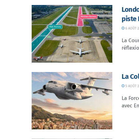
Londo
piste
6 AOÛT 2
La Cour
réflexio
La Co
5 AOÛT 2
La Forc
avec Em