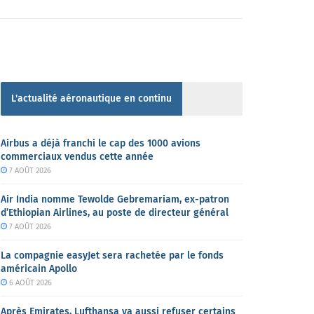
L'actualité aéronautique en continu
Airbus a déjà franchi le cap des 1000 avions
commerciaux vendus cette année
7 AOÛT 2026
Air India nomme Tewolde Gebremariam, ex-patron
d’Ethiopian Airlines, au poste de directeur général
7 AOÛT 2026
La compagnie easyJet sera rachetée par le fonds
américain Apollo
6 AOÛT 2026
Après Emirates, Lufthansa va aussi refuser certains