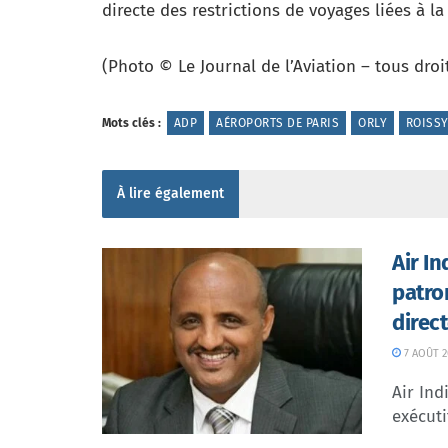
directe des restrictions de voyages liées à l
(Photo © Le Journal de l’Aviation – tous droi
Mots clés :
ADP
AÉROPORTS DE PARIS
ORLY
ROISS
À lire également
Air I
patro
direc
7 AOÛT 2
Air In
exécuti