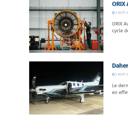
ORIX 
5 AOÛT 2
ORIX Av
cycle d
Daher
5 AOÛT 2
Le dern
en effe