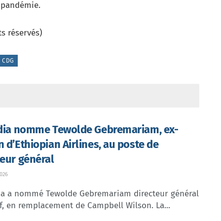
a pandémie.
ts réservés)
Y CDG
ndia nomme Tewolde Gebremariam, ex-
n d’Ethiopian Airlines, au poste de
teur général
026
dia a nommé Tewolde Gebremariam directeur général
f, en remplacement de Campbell Wilson. La...