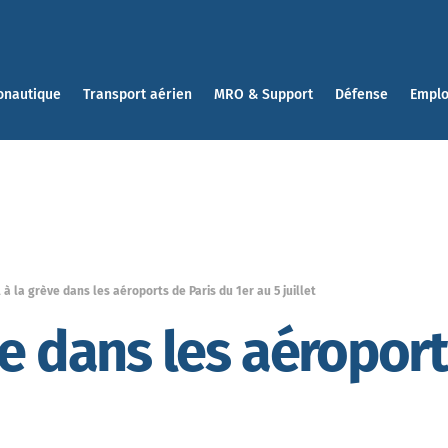
onautique
Transport aérien
MRO & Support
Défense
Emplo
 à la grève dans les aéroports de Paris du 1er au 5 juillet
ve dans les aéroport