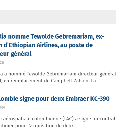
ndia nomme Tewolde Gebremariam, ex-
n d’Ethiopian Airlines, au poste de
teur général
026
dia a nommé Tewolde Gebremariam directeur général
f, en remplacement de Campbell Wilson. La...
lombie signe pour deux Embraer KC-390
026
e aérospatiale colombienne (FAC) a signé un contrat
braer pour l’acquisition de deux...