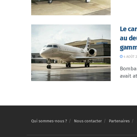
Le ca
au de
gamme
4 AOÛT 2
Bombar
avait at
Qui sommes-nous ?
Nous contacter
Partenaires