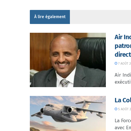
À lire également
Air I
patro
direc
7 AOÛT 2
Air In
exécuti
La Co
5 AOÛT 2
La Forc
avec Em