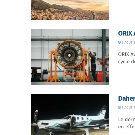
ORIX 
5 AOÛT 2
ORIX Av
cycle d
Daher
5 AOÛT 2
Le dern
en effe