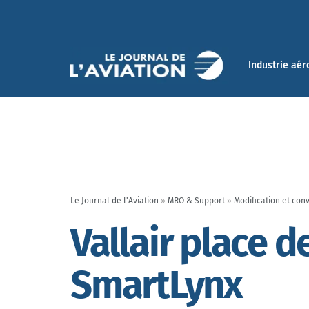
Industrie aér
Le Journal de l'Aviation
»
MRO & Support
»
Modification et con
Vallair place 
SmartLynx