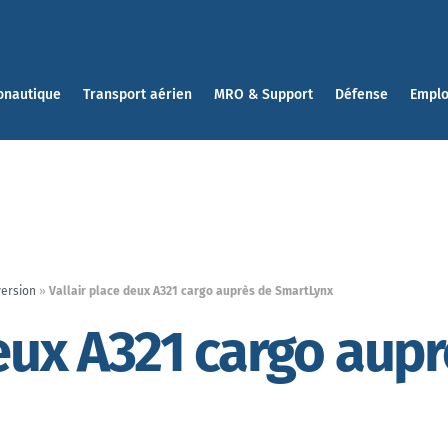
onautique
Transport aérien
MRO & Support
Défense
Emplo
version
»
Vallair place deux A321 cargo auprès de SmartLynx
deux A321 cargo aup