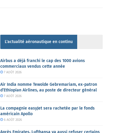
L'actualité aéronautique en continu
Airbus a déjà franchi le cap des 1000 avions
commerciaux vendus cette année
7 AOÛT 2026
Air India nomme Tewolde Gebremariam, ex-patron
d’Ethiopian Airlines, au poste de directeur général
7 AOÛT 2026
La compagnie easyJet sera rachetée par le fonds
américain Apollo
6 AOÛT 2026
Après Emirates, Lufthansa va aussi refuser certains