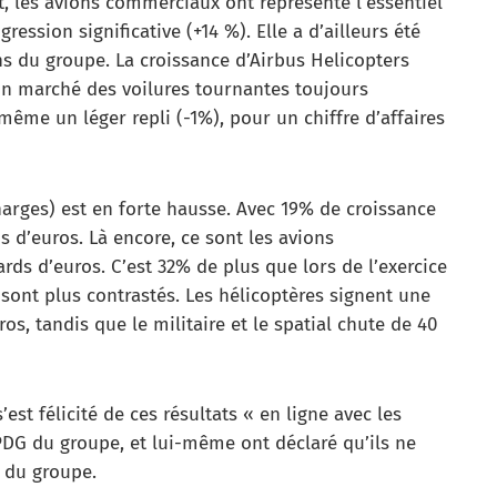
t, les avions commerciaux ont représenté l’essentiel
ression significative (+14 %). Elle a d’ailleurs été
ns du groupe. La croissance d’Airbus Helicopters
 un marché des voilures tournantes toujours
me un léger repli (-1%), pour un chiffre d’affaires
charges) est en forte hausse. Avec 19% de croissance
ds d’euros. Là encore, ce sont les avions
rds d’euros. C’est 32% de plus que lors de l’exercice
 sont plus contrastés. Les hélicoptères signent une
os, tandis que le militaire et le spatial chute de 40
est félicité de ces résultats « en ligne avec les
PDG du groupe, et lui-même ont déclaré qu’ils ne
x du groupe.