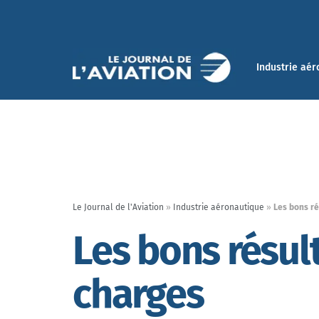
Industrie aér
Le Journal de l'Aviation
»
Industrie aéronautique
»
Les bons ré
Les bons résul
charges