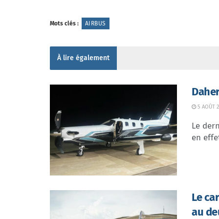
Mots clés :
AIRBUS
À lire également
Daher
5 AOÛT 2
Le dern
en effe
Le ca
au de