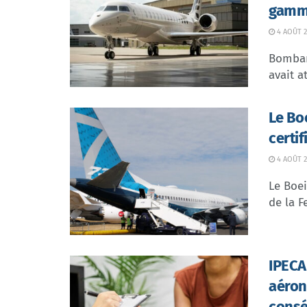
gamme
4 AOÛT 2
Bombar
avait at
Le Bo
certi
4 AOÛT 2
Le Boei
de la F
IPECA 
aéron
consé