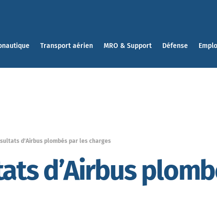
onautique
Transport aérien
MRO & Support
Défense
Emplo
sultats d’Airbus plombés par les charges
tats d’Airbus plomb