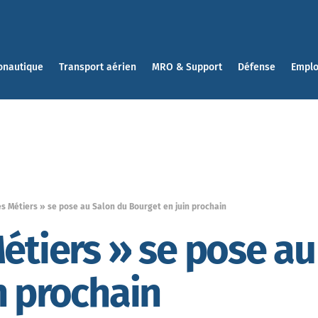
onautique
Transport aérien
MRO & Support
Défense
Emplo
es Métiers » se pose au Salon du Bourget en juin prochain
Métiers » se pose a
n prochain