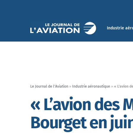
Industrie aér
Le Journal de l'Aviation
»
Industrie aéronautique
»
« L’avion d
« L’avion des 
Bourget en jui