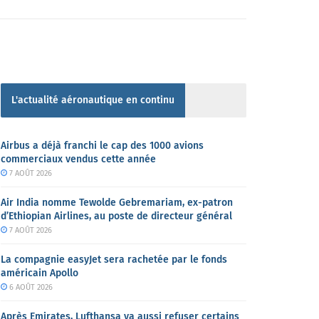
L'actualité aéronautique en continu
Airbus a déjà franchi le cap des 1000 avions
commerciaux vendus cette année
7 AOÛT 2026
Air India nomme Tewolde Gebremariam, ex-patron
d’Ethiopian Airlines, au poste de directeur général
7 AOÛT 2026
La compagnie easyJet sera rachetée par le fonds
américain Apollo
6 AOÛT 2026
Après Emirates, Lufthansa va aussi refuser certains