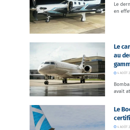
Le dern
en effe
Le ca
au de
gamme
4 AOÛT 2
Bombar
avait at
Le Bo
certi
4 AOÛT 2