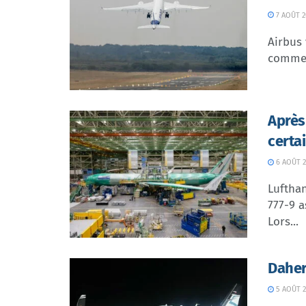
7 AOÛT 2
Airbus 
commer
Après
certa
6 AOÛT 2
Lufthan
777-9 a
Lors...
Daher
5 AOÛT 2