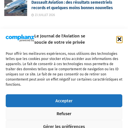
Dassault Aviation : des résultats semestriels
records et quelques moins bonnes nouvelles
23 JUILLET 2026
Le Journal de l'Aviation se
soucie de votre vie privée
Pour offrir les meilleures expériences, nous utilisons des technologies
Qui sommes-nous ?
Nous contacter
Partenaires
telles que les cookies pour stocker et/ou accéder aux informations des
Mentions légales
CGV
Politique de confidentialité
Cookies
appareils. Le fait de consentir à ces technologies nous permettra de
traiter des données telles que le comportement de navigation ou les ID
uniques sur ce site. Le fait de ne pas consentir ou de retirer son
consentement peut avoir un effet négatif sur certaines caractéristiques et
fonctions.
Copyright © 2025 LE JOURNAL DE L'AVIATION
- tous droits réservés - Le
Journal de l'Aviation, média français de référence couvrant l'actualité de
Accepter
l'industrie aéronautique, l'aviation commerciale, l'aviation d'affaires, les
services MRO et après-vente, le financement et la location d'aéronefs
Refuser
civils, l'aéronautique de défense et l'industrie spatiale. Toute reproduction,
totale ou partielle et sous quelque forme ou support que ce soit, est
interdite sans autorisation écrite spécifique du Journal de l’Aviation.
Gérer les préférences