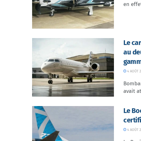
en effe
Le ca
au de
gamme
4 AOÛT 2
Bombar
avait at
Le Bo
certi
4 AOÛT 2