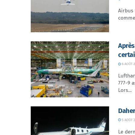
Airbus 
commer
Après
certa
6 AOÛT 2
Lufthan
777-9 a
Lors...
Daher
5 AOÛT 2
Le dern