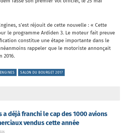
dem fasse son premier vol officiel, le 25 mai
gines, s’est réjouit de cette nouvelle : « Cette
pour le programme Ardiden 3. Le moteur fait preuve
fication constitue une étape importante dans le
t néanmoins rappeler que le motoriste annonçait
n 2016.
 ENGINES
SALON DU BOURGET 2017
s a déjà franchi le cap des 1000 avions
rciaux vendus cette année
026