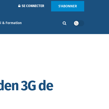
S'ABONNER
SE CONNECTER
i & Formation
iden 3G de