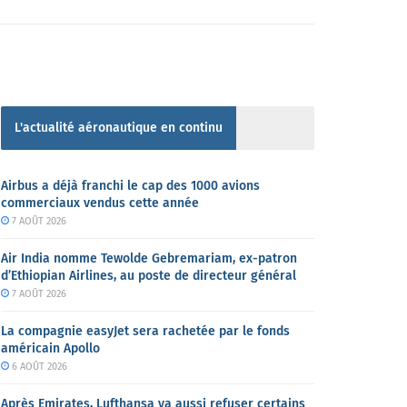
L'actualité aéronautique en continu
Airbus a déjà franchi le cap des 1000 avions
commerciaux vendus cette année
7 AOÛT 2026
Air India nomme Tewolde Gebremariam, ex-patron
d’Ethiopian Airlines, au poste de directeur général
7 AOÛT 2026
La compagnie easyJet sera rachetée par le fonds
américain Apollo
6 AOÛT 2026
Après Emirates, Lufthansa va aussi refuser certains