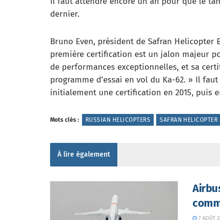
Il faut attendre encore un an pour que le tan
dernier.
Bruno Even, président de Safran Helicopter En
première certification est un jalon majeur 
de performances exceptionnelles, et sa certi
programme d’essai en vol du Ka-62. » Il fau
initialement une certification en 2015, puis e
Mots clés :
RUSSIAN HELICOPTERS
SAFRAN HELICOPTER
À lire également
Airbu
comme
7 AOÛT 2