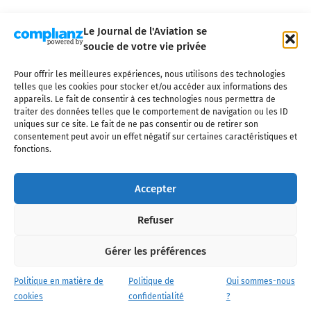
Le Journal de l'Aviation se
soucie de votre vie privée
Pour offrir les meilleures expériences, nous utilisons des technologies
Qui sommes-nous ?
Nous contacter
Partenaires
telles que les cookies pour stocker et/ou accéder aux informations des
Mentions légales
CGV
Politique de confidentialité
Cookies
appareils. Le fait de consentir à ces technologies nous permettra de
traiter des données telles que le comportement de navigation ou les ID
uniques sur ce site. Le fait de ne pas consentir ou de retirer son
consentement peut avoir un effet négatif sur certaines caractéristiques et
fonctions.
Copyright © 2025 LE JOURNAL DE L'AVIATION
- tous droits réservés - Le
Journal de l'Aviation, média français de référence couvrant l'actualité de
Accepter
l'industrie aéronautique, l'aviation commerciale, l'aviation d'affaires, les
services MRO et après-vente, le financement et la location d'aéronefs
Refuser
civils, l'aéronautique de défense et l'industrie spatiale. Toute reproduction,
totale ou partielle et sous quelque forme ou support que ce soit, est
interdite sans autorisation écrite spécifique du Journal de l’Aviation.
Gérer les préférences
Politique en matière de
Politique de
Qui sommes-nous
cookies
confidentialité
?