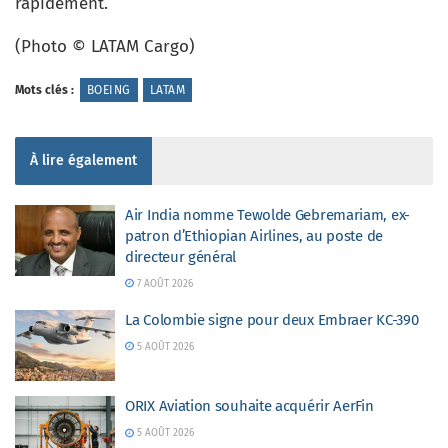
rapidement.
(Photo © LATAM Cargo)
Mots clés :
BOEING
LATAM
À lire également
Air India nomme Tewolde Gebremariam, ex-
patron d’Ethiopian Airlines, au poste de
directeur général
7 AOÛT 2026
La Colombie signe pour deux Embraer KC-390
5 AOÛT 2026
ORIX Aviation souhaite acquérir AerFin
5 AOÛT 2026