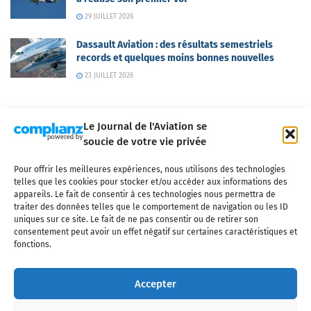
29 JUILLET 2026
Dassault Aviation : des résultats semestriels
records et quelques moins bonnes nouvelles
23 JUILLET 2026
Le Journal de l'Aviation se
soucie de votre vie privée
Pour offrir les meilleures expériences, nous utilisons des technologies
Qui sommes-nous ?
Nous contacter
Partenaires
telles que les cookies pour stocker et/ou accéder aux informations des
Mentions légales
CGV
Politique de confidentialité
Cookies
appareils. Le fait de consentir à ces technologies nous permettra de
traiter des données telles que le comportement de navigation ou les ID
uniques sur ce site. Le fait de ne pas consentir ou de retirer son
consentement peut avoir un effet négatif sur certaines caractéristiques et
fonctions.
Copyright © 2025 LE JOURNAL DE L'AVIATION
- tous droits réservés - Le
Journal de l'Aviation, média français de référence couvrant l'actualité de
Accepter
l'industrie aéronautique, l'aviation commerciale, l'aviation d'affaires, les
services MRO et après-vente, le financement et la location d'aéronefs