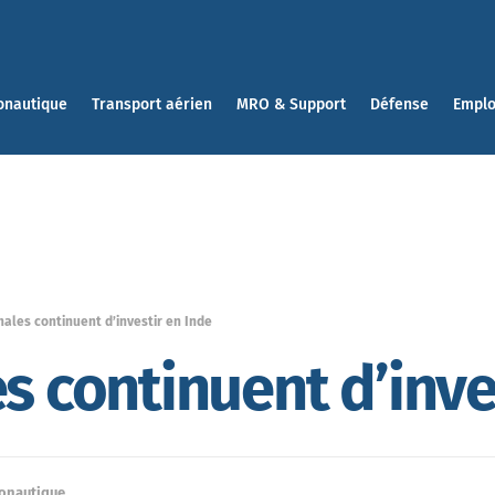
onautique
Transport aérien
MRO & Support
Défense
Emplo
hales continuent d’investir en Inde
s continuent d’inve
ronautique