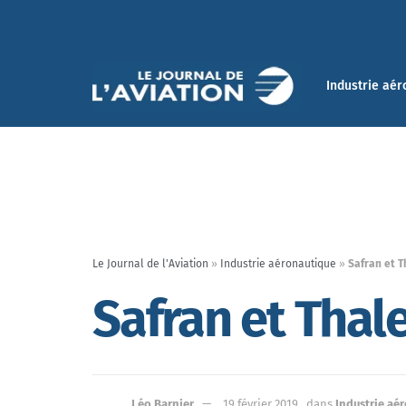
Industrie aér
Le Journal de l'Aviation
»
Industrie aéronautique
»
Safran et T
Safran et Thale
Léo Barnier
19 février 2019
dans
Industrie aé