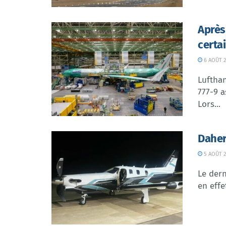
Après
certa
6 AOÛT 2
Lufthan
777-9 a
Lors...
Daher
5 AOÛT 2
Le dern
en effe