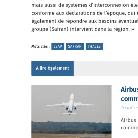
mais aussi de systèmes d’interconnexion éle
conforme aux déclarations de l’époque, qui é
également de répondre aux besoins éventuel
groupe (Safran) intervient dans la région. »
Mots clés :
LEAP
SAFRAN
THALES
À lire également
Airbu
comme
7 AOÛT 2
Airbus 
commer