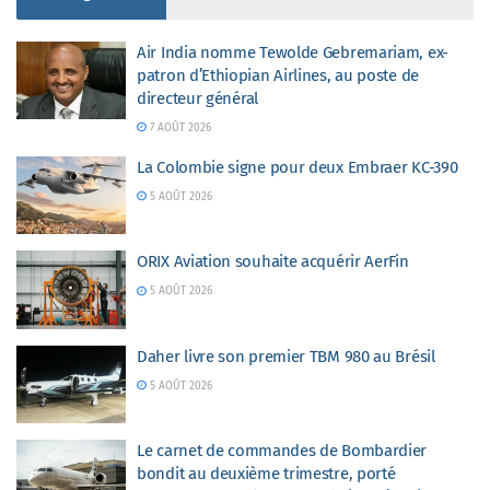
Air India nomme Tewolde Gebremariam, ex-
patron d’Ethiopian Airlines, au poste de
directeur général
7 AOÛT 2026
La Colombie signe pour deux Embraer KC-390
5 AOÛT 2026
ORIX Aviation souhaite acquérir AerFin
5 AOÛT 2026
Daher livre son premier TBM 980 au Brésil
5 AOÛT 2026
Le carnet de commandes de Bombardier
bondit au deuxième trimestre, porté