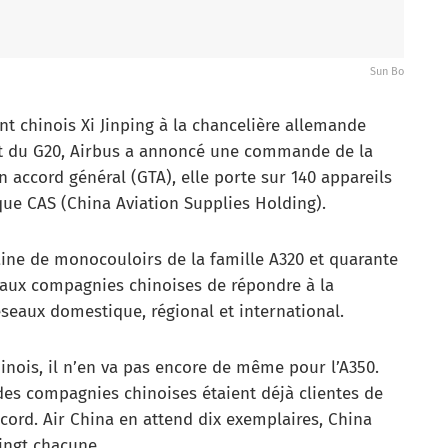
Sun Bo
ent chinois Xi Jinping à la chancelière allemande
t du G20, Airbus a annoncé une commande de la
accord général (GTA), elle porte sur 140 appareils
ique CAS (China Aviation Supplies Holding).
aine de monocouloirs de la famille A320 et quarante
t aux compagnies chinoises de répondre à la
seaux domestique, régional et international.
chinois, il n’en va pas encore de même pour l’A350.
ndes compagnies chinoises étaient déjà clientes de
ccord. Air China en attend dix exemplaires, China
vingt chacune.