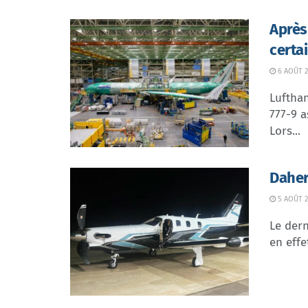
Après
certa
6 AOÛT 2
Lufthan
777-9 a
Lors...
Daher
5 AOÛT 2
Le dern
en effe