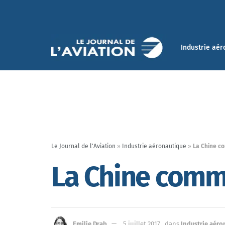
Industrie aér
Le Journal de l'Aviation
»
Industrie aéronautique
»
La Chine c
La Chine comm
Emilie Drab
5 juillet 2017
dans
Industrie aéro