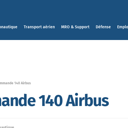
onautique
Transport aérien
MRO & Support
Défense
Emplo
ommande 140 Airbus
ande 140 Airbus
nautique