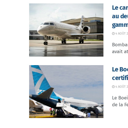
Le ca
au de
gamme
4 AOÛT 2
Bombar
avait at
Le Bo
certi
4 AOÛT 2
Le Boei
de la F