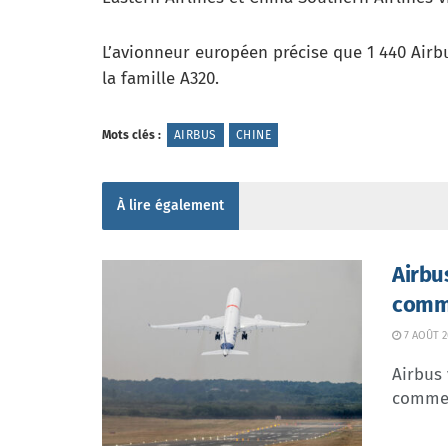
L’avionneur européen précise que 1 440 Airbu
la famille A320.
Mots clés :
AIRBUS
CHINE
À lire également
Airbu
comme
7 AOÛT 2
Airbus 
commer