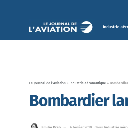
Industrie aér
Le Journal de l'Aviation
»
Industrie aéronautique
»
Bombardier 
Bombardier lan
Emilie Drab
6 février 2019
dans
Industrie aér