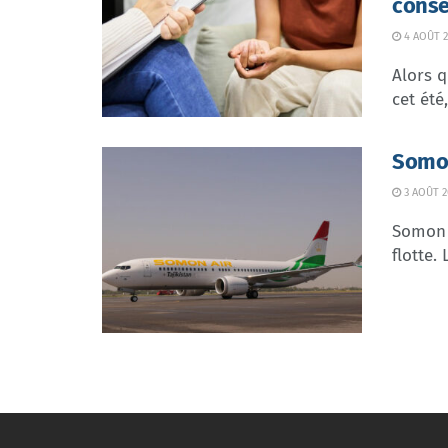
consé
4 AOÛT 2
Alors q
cet été
Somon
3 AOÛT 2
Somon 
flotte.