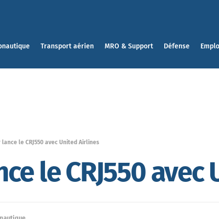
onautique
Transport aérien
MRO & Support
Défense
Emplo
lance le CRJ550 avec United Airlines
ce le CRJ550 avec U
onautique