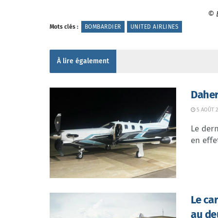
© 
Mots clés :
BOMBARDIER
UNITED AIRLINES
À lire également
Daher
5 AOÛT 2
Le dern
en effe
Le ca
au de