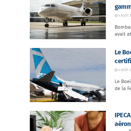
gamme
4 AOÛT 2
Bombar
avait at
Le Bo
certi
4 AOÛT 2
Le Boei
de la F
IPECA 
aéron