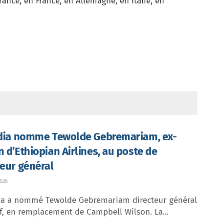
rance, en France, en Allemagne, en Italie, en
ndia nomme Tewolde Gebremariam, ex-
n d’Ethiopian Airlines, au poste de
teur général
026
dia a nommé Tewolde Gebremariam directeur général
f, en remplacement de Campbell Wilson. La...