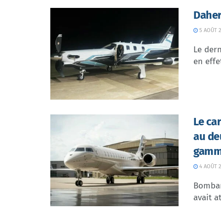
Daher
5 AOÛT 2
Le dern
en effe
Le ca
au de
gamme
4 AOÛT 2
Bombar
avait at