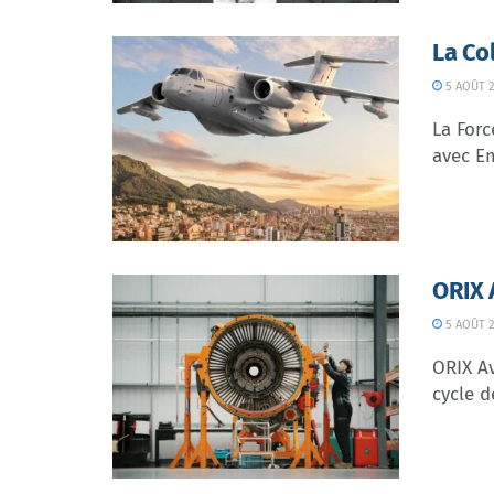
La Co
5 AOÛT 2
La Forc
avec Em
ORIX 
5 AOÛT 2
ORIX Av
cycle d