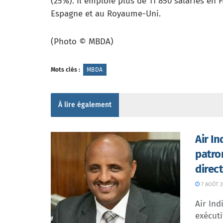
(25%). Il emploie plus de 11 850 salariès en F
Espagne et au Royaume-Uni.
(Photo © MBDA)
Mots clés :
MBDA
À lire également
Air I
patro
direc
7 AOÛT 2
Air In
exécuti