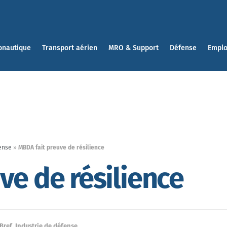
onautique
Transport aérien
MRO & Support
Défense
Emplo
ense
»
MBDA fait preuve de résilience
ve de résilience
Bref
,
Industrie de défense