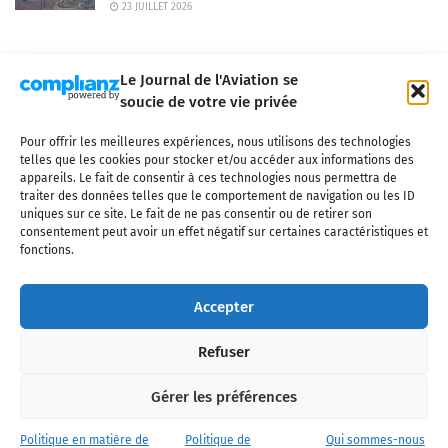
23 JUILLET 2026
Le Journal de l'Aviation se
soucie de votre vie privée
Pour offrir les meilleures expériences, nous utilisons des technologies
Qui sommes-nous ?
Nous contacter
Partenaires
telles que les cookies pour stocker et/ou accéder aux informations des
Mentions légales
CGV
Politique de confidentialité
Cookies
appareils. Le fait de consentir à ces technologies nous permettra de
traiter des données telles que le comportement de navigation ou les ID
uniques sur ce site. Le fait de ne pas consentir ou de retirer son
consentement peut avoir un effet négatif sur certaines caractéristiques et
fonctions.
Copyright © 2025 LE JOURNAL DE L'AVIATION
- tous droits réservés - Le
Journal de l'Aviation, média français de référence couvrant l'actualité de
Accepter
l'industrie aéronautique, l'aviation commerciale, l'aviation d'affaires, les
services MRO et après-vente, le financement et la location d'aéronefs
Refuser
civils, l'aéronautique de défense et l'industrie spatiale. Toute reproduction,
totale ou partielle et sous quelque forme ou support que ce soit, est
interdite sans autorisation écrite spécifique du Journal de l’Aviation.
Gérer les préférences
Politique en matière de
Politique de
Qui sommes-nous