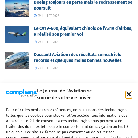
Boeing toujours en perte mais le redressement se
poursuit
29 JUILLET 2026
Le C919-600, équivalent chinois de l’A319 d’Airbus,
a réalisé son premier vol
29 JUILLET 2026
Dassault Aviation : des résultats semestriels
records et quelques moins bonnes nouvelles
23 JUILLET 2026
Le Journal de l'Aviation se
soucie de votre vie privée
Pour offrir les meilleures expériences, nous utilisons des technologies
Qui sommes-nous ?
Nous contacter
Partenaires
telles que les cookies pour stocker et/ou accéder aux informations des
Mentions légales
CGV
Politique de confidentialité
Cookies
appareils. Le fait de consentir à ces technologies nous permettra de
traiter des données telles que le comportement de navigation ou les ID
uniques sur ce site. Le fait de ne pas consentir ou de retirer son
consentement peut avoir un effet négatif sur certaines caractéristiques et