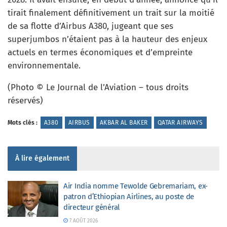
tirait finalement définitivement un trait sur la moitié
de sa flotte d’Airbus A380, jugeant que ses
superjumbos n’étaient pas à la hauteur des enjeux
actuels en termes économiques et d’empreinte
environnementale.
(Photo © Le Journal de l’Aviation – tous droits
réservés)
Mots clés :
A380
AIRBUS
AKBAR AL BAKER
QATAR AIRWAYS
À lire également
Air India nomme Tewolde Gebremariam, ex-
patron d’Ethiopian Airlines, au poste de
directeur général
7 AOÛT 2026