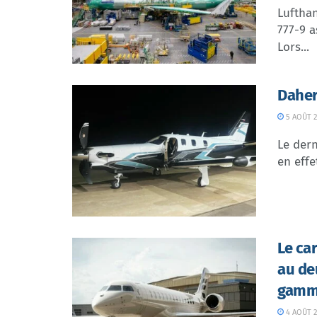
Lufthan
777-9 a
Lors...
Daher
5 AOÛT 2
Le dern
en effe
Le ca
au de
gamme
4 AOÛT 2