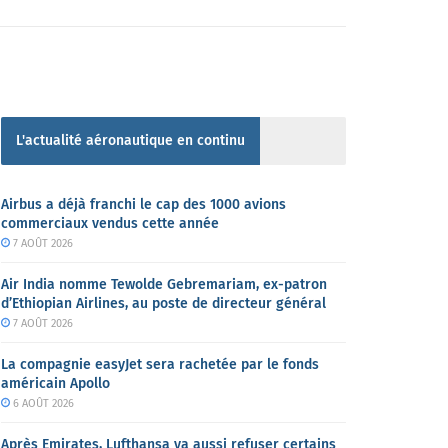
L'actualité aéronautique en continu
Airbus a déjà franchi le cap des 1000 avions
commerciaux vendus cette année
7 AOÛT 2026
Air India nomme Tewolde Gebremariam, ex-patron
d’Ethiopian Airlines, au poste de directeur général
7 AOÛT 2026
La compagnie easyJet sera rachetée par le fonds
américain Apollo
6 AOÛT 2026
Après Emirates, Lufthansa va aussi refuser certains