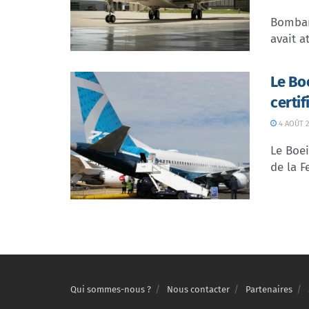
Bombar
avait at
Le Bo
certi
4 AOÛT 2
Le Boei
de la F
Qui sommes-nous ?
Nous contacter
Partenaires