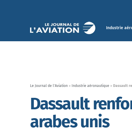
Industrie aér
Le Journal de l'Aviation
»
Industrie aéronautique
»
Dassault re
Dassault renfo
arabes unis