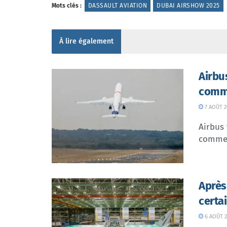
Mots clés :
DASSAULT AVIATION
DUBAI AIRSHOW 2025
À lire également
Airbu
comme
7 AOÛT 2
Airbus 
commer
Après
certa
6 AOÛT 2