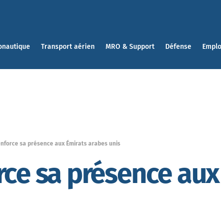
onautique
Transport aérien
MRO & Support
Défense
Emplo
nforce sa présence aux Émirats arabes unis
rce sa présence aux