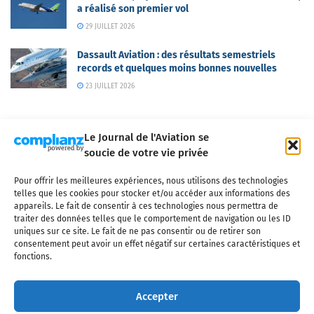
a réalisé son premier vol
29 JUILLET 2026
Dassault Aviation : des résultats semestriels
records et quelques moins bonnes nouvelles
23 JUILLET 2026
Le Journal de l'Aviation se
soucie de votre vie privée
Pour offrir les meilleures expériences, nous utilisons des technologies
Qui sommes-nous ?
Nous contacter
Partenaires
telles que les cookies pour stocker et/ou accéder aux informations des
Mentions légales
CGV
Politique de confidentialité
Cookies
appareils. Le fait de consentir à ces technologies nous permettra de
traiter des données telles que le comportement de navigation ou les ID
uniques sur ce site. Le fait de ne pas consentir ou de retirer son
consentement peut avoir un effet négatif sur certaines caractéristiques et
fonctions.
Copyright © 2025 LE JOURNAL DE L'AVIATION
- tous droits réservés - Le
Journal de l'Aviation, média français de référence couvrant l'actualité de
Accepter
l'industrie aéronautique, l'aviation commerciale, l'aviation d'affaires, les