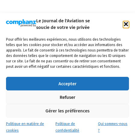
Le Journal de l'Aviation se
soucie de votre vie privée
Qui sommes-nous ?
Nous contacter
Partenaires
Pour offrir les meilleures expériences, nous utilisons des technologies
Mentions légales
CGV
Politique de confidentialité
Cookies
telles que les cookies pour stocker et/ou accéder aux informations des
appareils. Le fait de consentir à ces technologies nous permettra de traiter
des données telles que le comportement de navigation ou les ID uniques
sur ce site. Le fait de ne pas consentir ou de retirer son consentement
peut avoir un effet négatif sur certaines caractéristiques et fonctions.
Copyright © 2025 LE JOURNAL DE L'AVIATION
- tous droits réservés - Le
Journal de l'Aviation, média français de référence couvrant l'actualité de
Accepter
l'industrie aéronautique, l'aviation commerciale, l'aviation d'affaires, les
services MRO et après-vente, le financement et la location d'aéronefs civils,
Refuser
l'aéronautique de défense et l'industrie spatiale. Toute reproduction, totale
ou partielle et sous quelque forme ou support que ce soit, est interdite sans
autorisation écrite spécifique du Journal de l’Aviation.
Gérer les préférences
Politique en matière de
Politique de
Qui sommes-nous
cookies
confidentialité
?